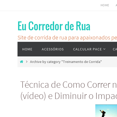
Skip
HOME
to
content
Eu Corredor de Rua
Site de corrida de rua para apaixonados 
Skip
HOME
ACESSÓRIOS
CALCULAR PACE
C
to
content
Home
Archive by category "Treinamento de Corrida"
Técnica de Como Correr n
(vídeo) e Diminuir o Imp