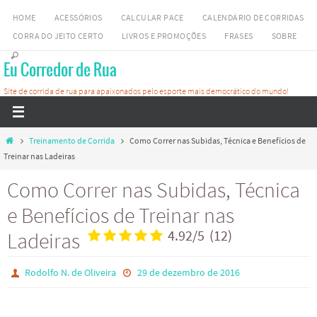
Skip
HOME
ACESSÓRIOS
CALCULAR PACE
CALENDÁRIO DE CORRIDAS
to
CORRA DO JEITO CERTO
LIVROS E PROMOÇÕES
FRASES
SOBRE
content
Eu Corredor de Rua
Site de corrida de rua para apaixonados pelo esporte mais democrático do mundo!
Home
Treinamento de Corrida
Como Correr nas Subidas, Técnica e Benefícios de
Treinar nas Ladeiras
Como Correr nas Subidas, Técnica
e Benefícios de Treinar nas
Ladeiras
4.92
/
5
(
12
)
Rodolfo N. de Oliveira
29 de dezembro de 2016