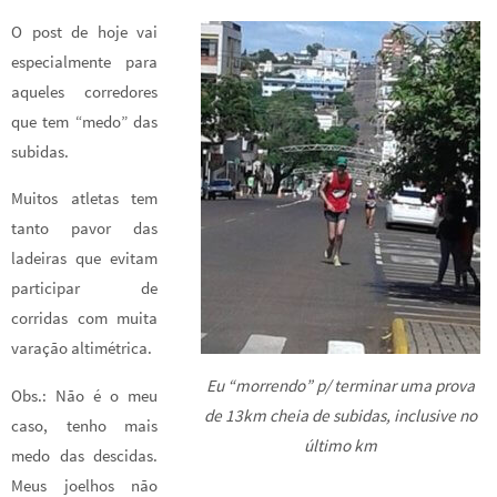
ce
wi
nt
h
h
O post de hoje vai
b
tt
er
at
ar
especialmente para
o
er
es
sA
e
aqueles corredores
o
t
p
que tem “medo” das
k
p
subidas.
Muitos atletas tem
tanto pavor das
ladeiras que evitam
participar de
corridas com muita
varação altimétrica.
Eu “morrendo” p/ terminar uma prova
Obs.: Não é o meu
de 13km cheia de subidas, inclusive no
caso, tenho mais
último km
medo das descidas.
Meus joelhos não