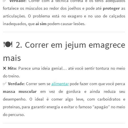
✅
Verdade
: Correr com a técnica correta e os tênis adequados
fortalece os músculos ao redor dos joelhos e pode até
proteger
as
articulações. O problema está no exagero e no uso de calçados
inadequados, que
aí sim
podem causar lesões.
🍽️ 2. Correr em jejum emagrece
mais
❌
Mito
: Parece uma ideia genial… até você sentir tontura no meio
do treino.
✅
Verdade
: Correr sem se
alimentar
pode fazer com que você perca
massa muscular
em vez de gordura e ainda reduza seu
desempenho. O ideal é comer algo leve, com carboidratos e
proteínas, para garantir energia e evitar o famoso “apagão” no meio
do percurso.