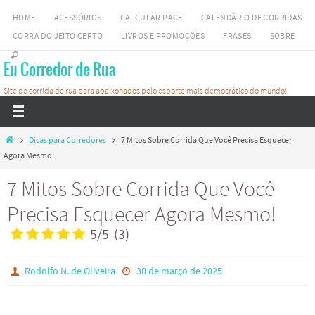
Skip
HOME
ACESSÓRIOS
CALCULAR PACE
CALENDÁRIO DE CORRIDAS
to
CORRA DO JEITO CERTO
LIVROS E PROMOÇÕES
FRASES
SOBRE
content
Eu Corredor de Rua
Site de corrida de rua para apaixonados pelo esporte mais democrático do mundo!
Home
Dicas para Corredores
7 Mitos Sobre Corrida Que Você Precisa Esquecer
Agora Mesmo!
7 Mitos Sobre Corrida Que Você
Precisa Esquecer Agora Mesmo!
5
/
5
(
3
)
Rodolfo N. de Oliveira
30 de março de 2025