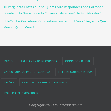
10 Perguntas Chatas que só Quem Corre Responde! Todo Corredor
Brasileiro Já Ouviu: Você Já Correu a “Maratona” de São Silvestre?
🏃‍♂️70% dos Corredores Concordam com Isso… E Você? Segredos Que
Movem Quem Corre!
INÍCIO
TREINAMENTO DE CORRIDA
CORREDOR DE RUA
CALCULORA DO PACE DE CORRIDA
SITES DE CORRIDA DE RUA
LESÕES
CONTATO – CORREDOR ESCRITOR
POLÍTICA DE PRIVACIDADE
Copyright 2025 Eu Corredor de Rua