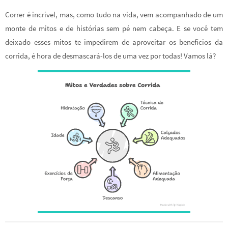
ce
wi
nt
h
h
Correr é incrível, mas, como tudo na vida, vem acompanhado de um
b
tt
er
at
ar
monte de mitos e de histórias sem pé nem cabeça. E se você tem
o
er
es
sA
e
deixado esses mitos te impedirem de aproveitar os benefícios da
o
t
p
corrida, é hora de desmascará-los de uma vez por todas! Vamos lá?
k
p