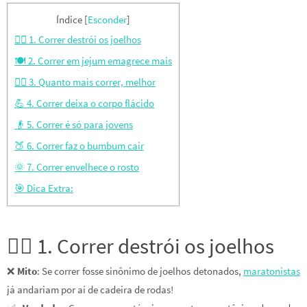
Índice
[
Esconder
]
🏃‍♂️ 1. Correr destrói os joelhos
🍽️ 2. Correr em jejum emagrece mais
🏃‍♀️ 3. Quanto mais correr, melhor
💪 4. Correr deixa o corpo flácido
👴 5. Correr é só para jovens
🍑 6. Correr faz o bumbum cair
🌞 7. Correr envelhece o rosto
🎯 Dica Extra:
🏃‍♂️ 1. Correr destrói os joelhos
❌
Mito
: Se correr fosse sinônimo de joelhos detonados,
maratonistas
já andariam por aí de cadeira de rodas!