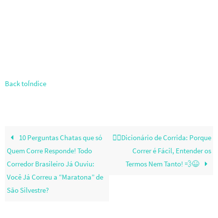
Back toÍndice
10 Perguntas Chatas que só
🏃‍♂️Dicionário de Corrida: Porque
Quem Corre Responde! Todo
Correr é Fácil, Entender os
Corredor Brasileiro Já Ouviu:
Termos Nem Tanto! 💨😆
Você Já Correu a “Maratona” de
São Silvestre?