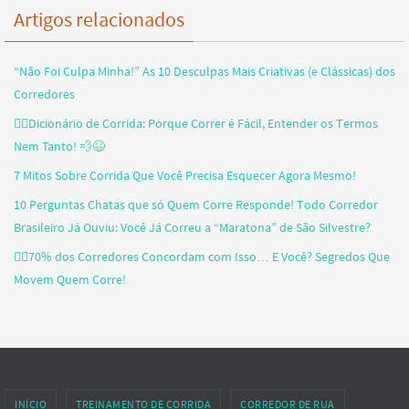
Artigos relacionados
“Não Foi Culpa Minha!” As 10 Desculpas Mais Criativas (e Clássicas) dos
Corredores
🏃‍♂️Dicionário de Corrida: Porque Correr é Fácil, Entender os Termos
Nem Tanto! 💨😆
7 Mitos Sobre Corrida Que Você Precisa Esquecer Agora Mesmo!
10 Perguntas Chatas que só Quem Corre Responde! Todo Corredor
Brasileiro Já Ouviu: Você Já Correu a “Maratona” de São Silvestre?
🏃‍♂️70% dos Corredores Concordam com Isso… E Você? Segredos Que
Movem Quem Corre!
INÍCIO
TREINAMENTO DE CORRIDA
CORREDOR DE RUA