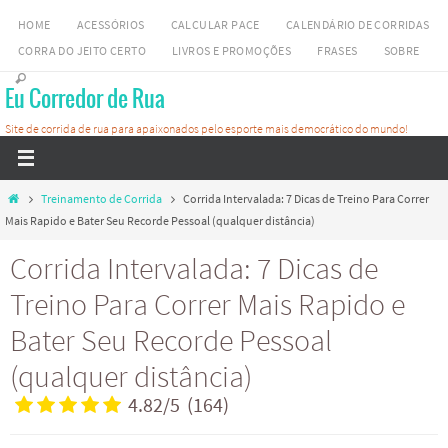
Skip
HOME
ACESSÓRIOS
CALCULAR PACE
CALENDÁRIO DE CORRIDAS
to
CORRA DO JEITO CERTO
LIVROS E PROMOÇÕES
FRASES
SOBRE
content
Eu Corredor de Rua
Site de corrida de rua para apaixonados pelo esporte mais democrático do mundo!
Home
Treinamento de Corrida
Corrida Intervalada: 7 Dicas de Treino Para Correr
Mais Rapido e Bater Seu Recorde Pessoal (qualquer distância)
Corrida Intervalada: 7 Dicas de
Treino Para Correr Mais Rapido e
Bater Seu Recorde Pessoal
(qualquer distância)
4.82
/
5
(
164
)