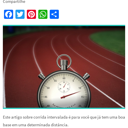
Compartilhe
Fa
T
Pi
W
S
ce
wi
nt
h
h
b
tt
er
at
ar
o
er
es
sA
e
o
t
p
k
p
Este artigo sobre corrida intervalada é para você que já tem uma boa
base em uma determinada distância.