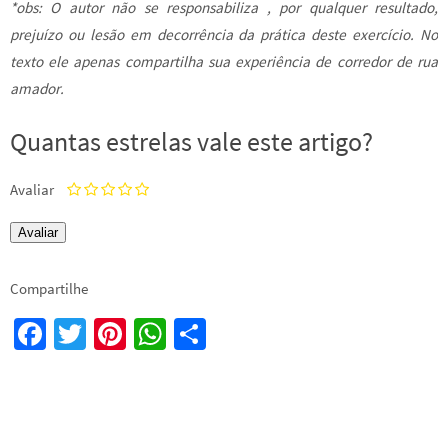
*obs: O autor não se responsabiliza , por qualquer resultado,
prejuízo ou lesão em decorrência da prática deste exercício. No
texto ele apenas compartilha sua experiência de corredor de rua
amador.
Quantas estrelas vale este artigo?
Avaliar
Compartilhe
Fa
T
Pi
W
S
ce
wi
nt
h
h
b
tt
er
at
ar
o
er
es
sA
e