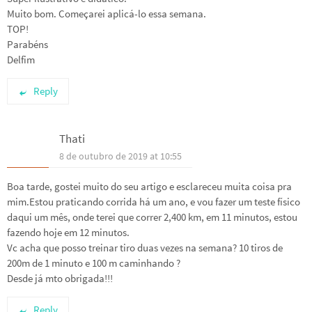
Muito bom. Começarei aplicá-lo essa semana.
TOP!
Parabéns
Delfim
Reply
Thati
8 de outubro de 2019 at 10:55
Boa tarde, gostei muito do seu artigo e esclareceu muita coisa pra
mim.Estou praticando corrida há um ano, e vou fazer um teste físico
daqui um mês, onde terei que correr 2,400 km, em 11 minutos, estou
fazendo hoje em 12 minutos.
Vc acha que posso treinar tiro duas vezes na semana? 10 tiros de
200m de 1 minuto e 100 m caminhando ?
Desde já mto obrigada!!!
Reply