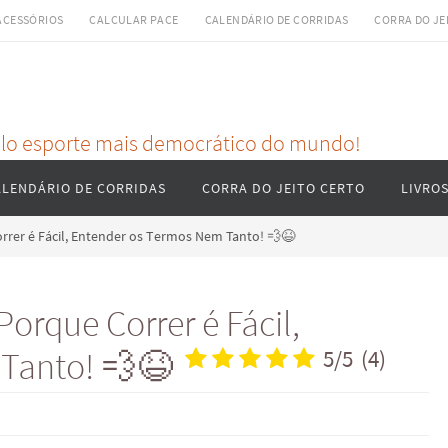
ACESSÓRIOS
CALCULAR PACE
CALENDÁRIO DE CORRIDAS
CORRA DO JE
pelo esporte mais democrático do mundo!
ALENDÁRIO DE CORRIDAS
CORRA DO JEITO CERTO
LIVRO
Correr é Fácil, Entender os Termos Nem Tanto! 💨😆
 Porque Correr é Fácil,
 Tanto! 💨😆
5
/
5
(
4
)