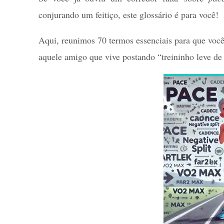
b
tt
er
at
ar
conjurando um feitiço, este glossário é para você!
o
er
es
sA
e
o
t
p
Aqui, reunimos 70 termos essenciais para que voc
k
p
aquele amigo que vive postando “treininho leve 