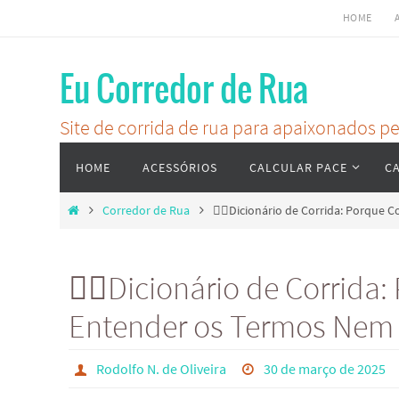
Skip
HOME
to
content
Eu Corredor de Rua
Site de corrida de rua para apaixonados 
Skip
HOME
ACESSÓRIOS
CALCULAR PACE
C
to
content
Home
Corredor de Rua
🏃‍♂️Dicionário de Corrida: Porque 
🏃‍♂️Dicionário de Corrida:
Entender os Termos Nem
Rodolfo N. de Oliveira
30 de março de 2025