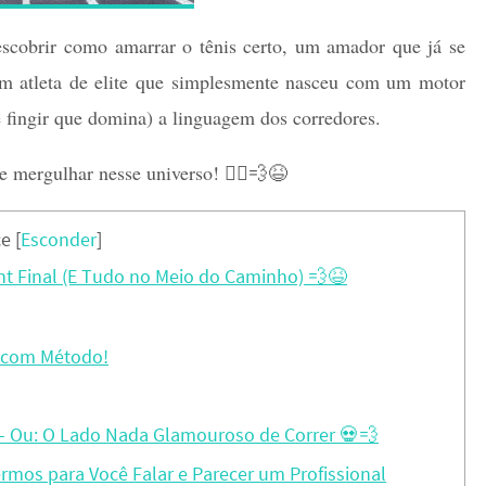
escobrir como amarrar o tênis certo, um amador que já se
um atleta de elite que simplesmente nasceu com um motor
té fingir que domina) a linguagem dos corredores.
e mergulhar nesse universo! 🏃‍♀️💨😆
ce
[
Esconder
]
int Final (E Tudo no Meio do Caminho) 💨😆
er com Método!
 – Ou: O Lado Nada Glamouroso de Correr 💀💨
ermos para Você Falar e Parecer um Profissional