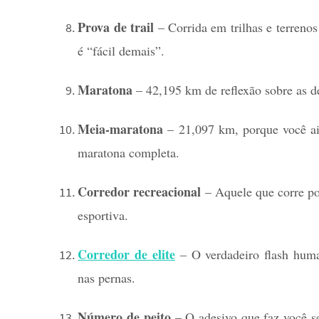
Prova de trail
– Corrida em trilhas e terrenos
é “fácil demais”.
Maratona
– 42,195 km de reflexão sobre as de
Meia-maratona
– 21,097 km, porque você ai
maratona completa.
Corredor recreacional
– Aquele que corre po
esportiva.
Corredor de elite
– O verdadeiro flash hum
nas pernas.
Número de peito
– O adesivo que faz você se