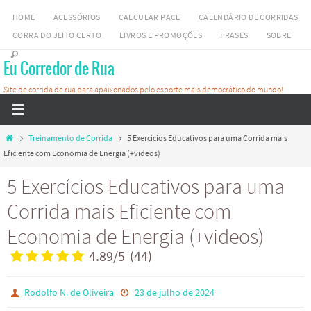
Skip
HOME
ACESSÓRIOS
CALCULAR PACE
CALENDÁRIO DE CORRIDAS
to
CORRA DO JEITO CERTO
LIVROS E PROMOÇÕES
FRASES
SOBRE
content
Eu Corredor de Rua
Site de corrida de rua para apaixonados pelo esporte mais democrático do mundo!
Home
Treinamento de Corrida
5 Exercícios Educativos para uma Corrida mais
Eficiente com Economia de Energia (+videos)
5 Exercícios Educativos para uma
Corrida mais Eficiente com
Economia de Energia (+videos)
4.89
/
5
(
44
)
Rodolfo N. de Oliveira
23 de julho de 2024