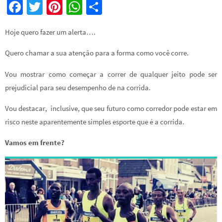
Fa
T
Pi
W
S
ce
wi
nt
h
h
Hoje quero fazer um alerta….
b
tt
er
at
ar
o
er
es
sA
e
Quero chamar a sua atenção para a forma como você corre.
o
t
p
Vou mostrar como começar a correr de qualquer jeito pode ser
k
p
prejudicial para seu desempenho de na corrida.
Vou destacar, inclusive, que seu futuro como corredor pode estar em
risco neste aparentemente simples esporte que é a corrida.
Vamos em frente?