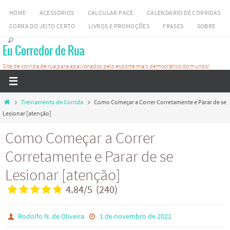
Skip
HOME
ACESSÓRIOS
CALCULAR PACE
CALENDÁRIO DE CORRIDAS
to
CORRA DO JEITO CERTO
LIVROS E PROMOÇÕES
FRASES
SOBRE
content
Eu Corredor de Rua
Site de corrida de rua para apaixonados pelo esporte mais democrático do mundo!
Home
Treinamento de Corrida
Como Começar a Correr Corretamente e Parar de se
Lesionar [atenção]
Como Começar a Correr
Corretamente e Parar de se
Lesionar [atenção]
4.84
/
5
(
240
)
Rodolfo N. de Oliveira
1 de novembro de 2021