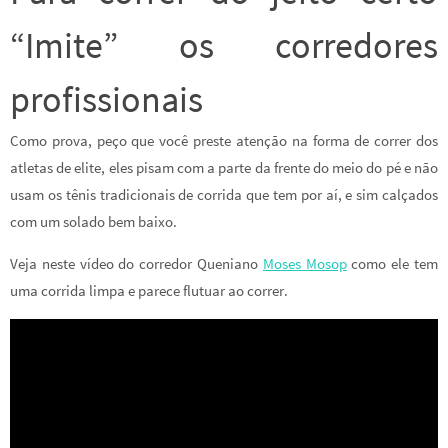
“Imite” os corredores
profissionais
Como prova, peço que você preste atenção na forma de correr dos
atletas de elite, eles pisam com a parte da frente do meio do pé e não
usam os tênis tradicionais de corrida que tem por aí, e sim calçados
com um solado bem baixo.
Veja neste vídeo do corredor Queniano
Moses Mosop
como ele tem
uma corrida limpa e parece flutuar ao correr.