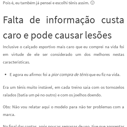
Pois é, eu também já pensei e escolhi tênis assim. 🙁
Falta de informação custa
caro e pode causar lesões
Inclusive o calçado esportivo mais caro que eu comprei na vida foi
em virtude de ele ser considerado um dos melhores nestas
características.
E agora eu afirmo: foi a
pior compra de tênis
que eu fiz na vida.
Era um tênis muito instável, em cada treino saia com os tornozelos
ralados (batia um pé no outro) e com os joelhos doendo.
Obs: Não vou relatar aqui o modelo para não ter problemas com a
marca.
No final das contas, após poucas semanas de uso, tive que aposentar