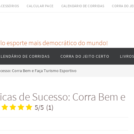
ACESSÓRIOS
CALCULAR PACE
CALENDÁRIO DE CORRIDAS
CORRA DO JE
pelo esporte mais democrático do mundo!
ALENDÁRIO DE CORRIDAS
CORRA DO JEITO CERTO
LIVRO
Sucesso: Corra Bem e Faça Turismo Esportivo
ticas de Sucesso: Corra Bem e
5
/
5
(
1
)