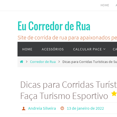
Skip
HOME
to
content
Eu Corredor de Rua
Site de corrida de rua para apaixonados 
Skip
HOME
ACESSÓRIOS
CALCULAR PACE
C
to
content
Home
Corredor de Rua
Dicas para Corridas Turísticas de 
Dicas para Corridas Turís
Faça Turismo Esportivo
Andreia Silveira
13 de janeiro de 2022