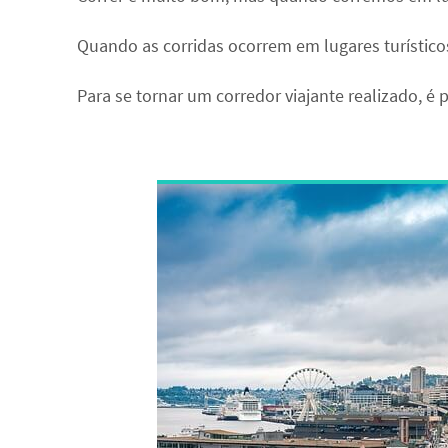
b
tt
er
at
ar
o
er
es
sA
e
Quando as corridas ocorrem em lugares turístico
o
t
p
k
p
Para se tornar um corredor viajante realizado, 