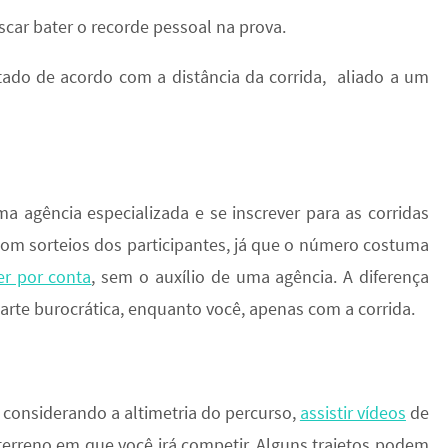
scar bater o recorde pessoal na prova.
o de acordo com a distância da corrida, aliado a um
ma agência especializada e se inscrever para as corridas
com sorteios dos participantes, já que o número costuma
rer por conta
, sem o auxílio de uma agência. A diferença
parte burocrática, enquanto você, apenas com a corrida.
considerando a altimetria do percurso,
assistir vídeos
de
 terreno em que você irá competir. Alguns trajetos podem