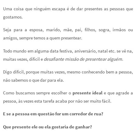
ce
wi
nt
h
h
Uma coisa que ninguém escapa é de dar presentes as pessoas que
b
tt
er
at
ar
gostamos.
o
er
es
sA
e
o
t
p
Seja para a esposa, marido, mãe, pai, filhos, sogra, irmãos ou
amigos, sempre temos a quem presentear.
k
p
Todo mundo em alguma data festiva, aniversário, natal etc. se vê na,
muitas vezes, difícil e
desafiante missão de presentear alguém
.
Digo difícil, porque muitas vezes, mesmo conhecendo bem a pessoa,
não sabemos o que dar para ela.
Como buscamos sempre escolher o
presente ideal
e que agrade a
pessoa, às vezes esta tarefa acaba por não ser muito fácil.
E se a pessoa em questão for um corredor de rua?
Que presente ele ou ela gostaria de ganhar?