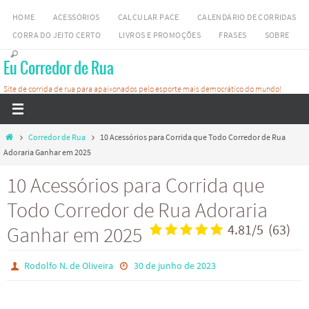
Skip
HOME
ACESSÓRIOS
CALCULAR PACE
CALENDÁRIO DE CORRIDAS
to
CORRA DO JEITO CERTO
LIVROS E PROMOÇÕES
FRASES
SOBRE
content
Eu Corredor de Rua
Site de corrida de rua para apaixonados pelo esporte mais democrático do mundo!
Home
Corredor de Rua
10 Acessórios para Corrida que Todo Corredor de Rua
Adoraria Ganhar em 2025
10 Acessórios para Corrida que
Todo Corredor de Rua Adoraria
Ganhar em 2025
4.81
/
5
(
63
)
Rodolfo N. de Oliveira
30 de junho de 2023