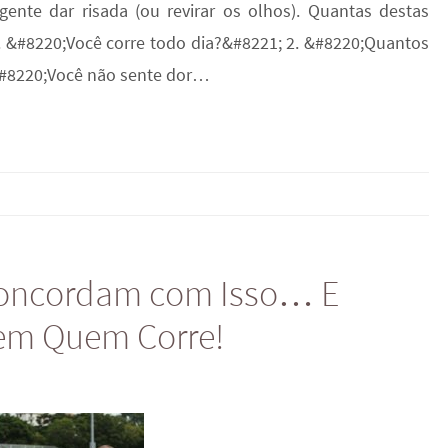
ente dar risada (ou revirar os olhos). Quantas destas
1. &#8220;Você corre todo dia?&#8221; 2. &#8220;Quantos
&#8220;Você não sente dor…
 Concordam com Isso… E
em Quem Corre!