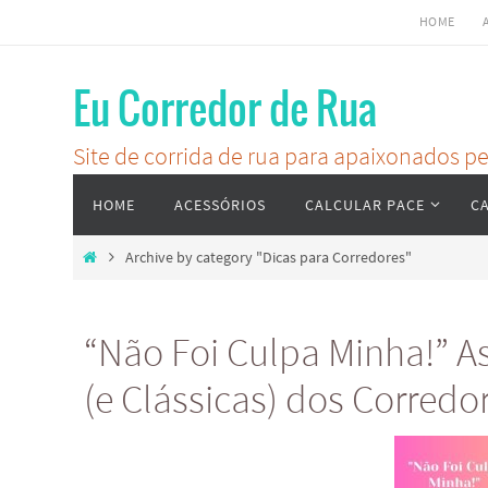
Skip
HOME
to
content
Eu Corredor de Rua
Site de corrida de rua para apaixonados 
Skip
HOME
ACESSÓRIOS
CALCULAR PACE
C
to
content
Home
Archive by category "Dicas para Corredores"
“Não Foi Culpa Minha!” As
(e Clássicas) dos Corredo