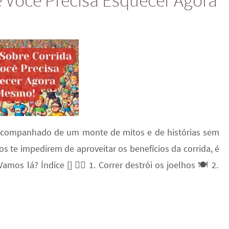
e Você Precisa Esquecer Agora
m acompanhado de um monte de mitos e de histórias sem
s te impedirem de aproveitar os benefícios da corrida, é
s lá? Índice [] 🏃‍♂️ 1. Correr destrói os joelhos 🍽️ 2.