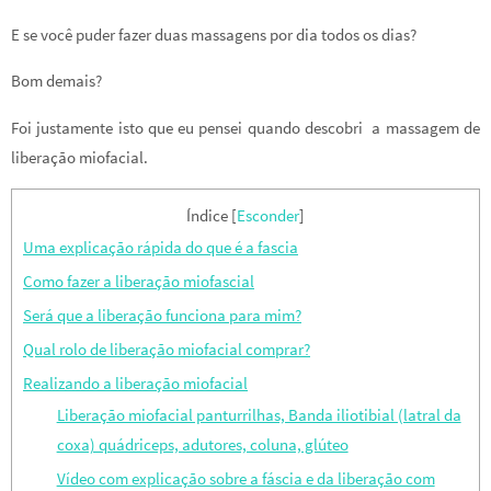
E se você puder fazer duas massagens por dia todos os dias?
Bom demais?
Foi justamente isto que eu pensei quando descobri a massagem de
liberação miofacial.
Índice
[
Esconder
]
Uma explicação rápida do que é a fascia
Como fazer a liberação miofascial
Será que a liberação funciona para mim?
Qual rolo de liberação miofacial comprar?
Realizando a liberação miofacial
Liberação miofacial panturrilhas, Banda iliotibial (latral da
coxa) quádriceps, adutores, coluna, glúteo
Vídeo com explicação sobre a fáscia e da liberação com