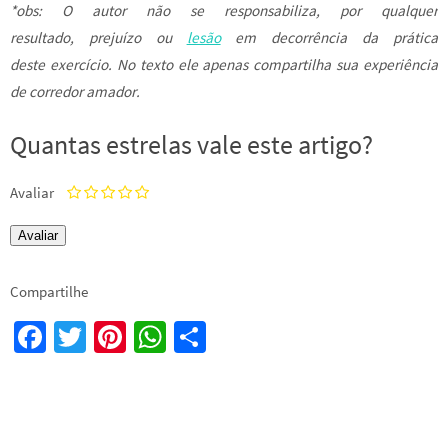
*obs: O autor não se responsabiliza, por qualquer
resultado, prejuízo ou
lesão
em decorrência da prática
deste exercício. No texto ele apenas compartilha sua experiência
de corredor amador.
Quantas estrelas vale este artigo?
Avaliar
Compartilhe
Fa
T
Pi
W
S
ce
wi
nt
h
h
b
tt
er
at
ar
o
er
es
sA
e