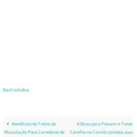
o
t
p
k
p
Back toÍndice
Beneficios do Treino de
8 Dicas para Prevenir e Tratar
Musculação Para Corredores de
Canelite na Corrida (proteja suas