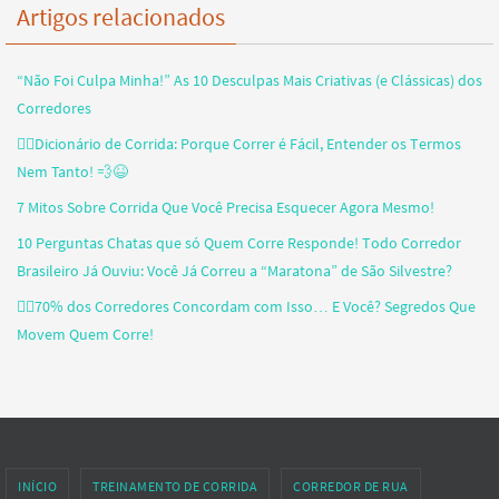
Artigos relacionados
“Não Foi Culpa Minha!” As 10 Desculpas Mais Criativas (e Clássicas) dos
Corredores
🏃‍♂️Dicionário de Corrida: Porque Correr é Fácil, Entender os Termos
Nem Tanto! 💨😆
7 Mitos Sobre Corrida Que Você Precisa Esquecer Agora Mesmo!
10 Perguntas Chatas que só Quem Corre Responde! Todo Corredor
Brasileiro Já Ouviu: Você Já Correu a “Maratona” de São Silvestre?
🏃‍♂️70% dos Corredores Concordam com Isso… E Você? Segredos Que
Movem Quem Corre!
INÍCIO
TREINAMENTO DE CORRIDA
CORREDOR DE RUA