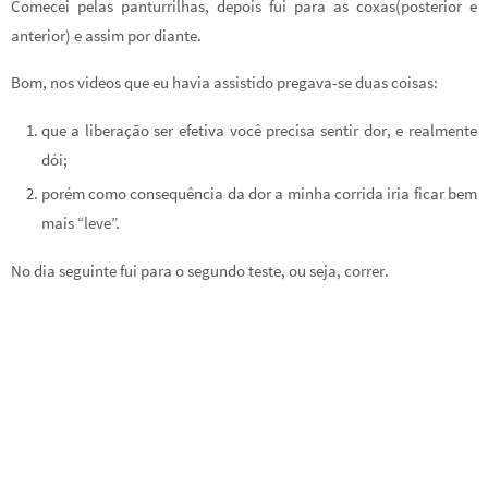
Comecei pelas panturrilhas, depois fui para as coxas(posterior e
anterior) e assim por diante.
Bom, nos videos que eu havia assistido pregava-se duas coisas:
que a liberação ser efetiva você precisa sentir dor, e realmente
dói;
porém como consequência da dor a minha corrida iria ficar bem
mais “leve”.
No dia seguinte fui para o segundo teste, ou seja, correr.