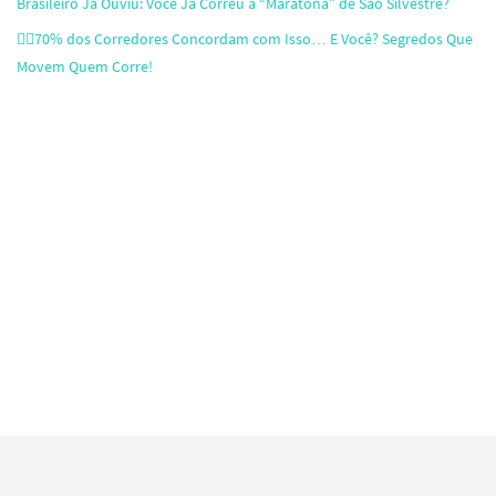
Brasileiro Já Ouviu: Você Já Correu a “Maratona” de São Silvestre?
🏃‍♂️70% dos Corredores Concordam com Isso… E Você? Segredos Que
Movem Quem Corre!