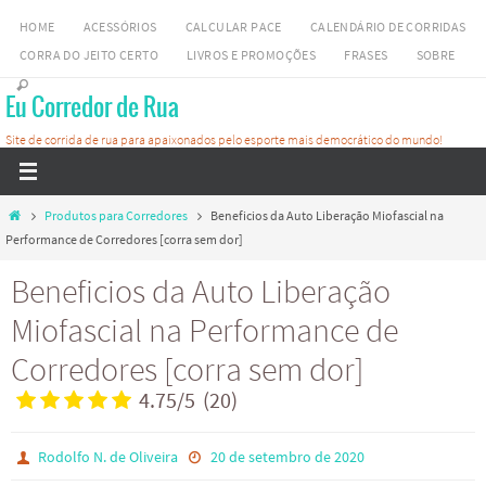
Skip
HOME
ACESSÓRIOS
CALCULAR PACE
CALENDÁRIO DE CORRIDAS
to
CORRA DO JEITO CERTO
LIVROS E PROMOÇÕES
FRASES
SOBRE
content
Eu Corredor de Rua
Site de corrida de rua para apaixonados pelo esporte mais democrático do mundo!
Home
Produtos para Corredores
Beneficios da Auto Liberação Miofascial na
Performance de Corredores [corra sem dor]
Beneficios da Auto Liberação
Miofascial na Performance de
Corredores [corra sem dor]
4.75
/
5
(
20
)
Rodolfo N. de Oliveira
20 de setembro de 2020