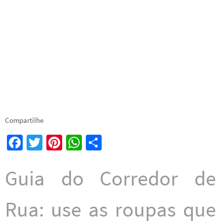
Compartilhe
Fa
T
Pi
W
S
ce
wi
nt
h
h
b
tt
er
at
ar
Guia do Corredor de
o
er
es
sA
e
o
t
p
Rua: use as roupas que