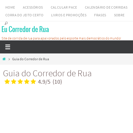
Skip
HOME
ACESSÓRIOS
CALCULAR PACE
CALENDÁRIO DE CORRIDAS
to
CORRA DO JEITO CERTO
LIVROS E PROMOÇÕES
FRASES
SOBRE
content
Eu Corredor de Rua
Site de corrida de rua para apaixonados pelo esporte mais democrático do mundo!
Home
Guia do Corredor de Rua
Guia do Corredor de Rua
4.9
/
5
(
10
)