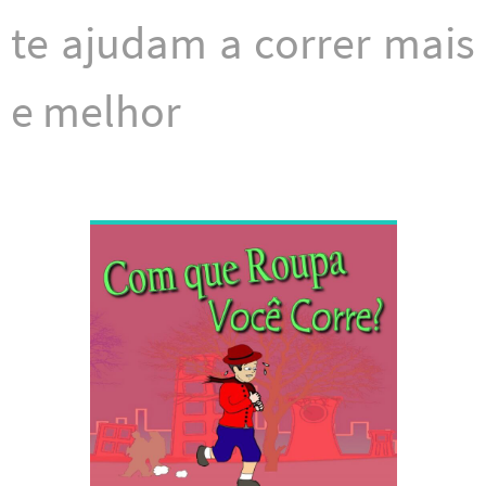
k
p
te ajudam a correr mais
e melhor