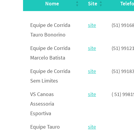
Nome
Site
Telef
Nome
Site
Telef
Equipe de Corrida
site
(51) 9916
Tauro Bonorino
Equipe de Corrida
site
(51) 9912
Marcelo Batista
Equipe de Corrida
site
(51) 9918
Sem Limites
VS Canoas
site
( 51) 998
Assessoria
Esportiva
Equipe Tauro
site