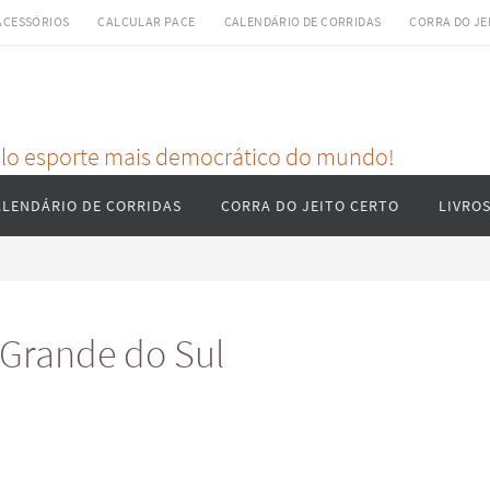
ACESSÓRIOS
CALCULAR PACE
CALENDÁRIO DE CORRIDAS
CORRA DO JE
pelo esporte mais democrático do mundo!
ALENDÁRIO DE CORRIDAS
CORRA DO JEITO CERTO
LIVRO
 Grande do Sul