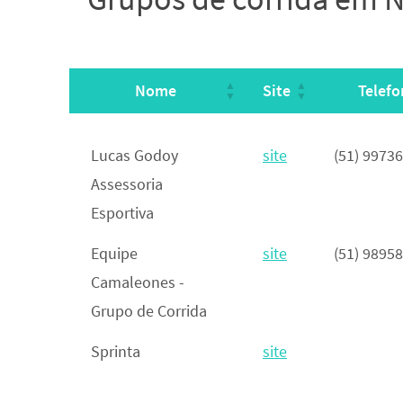
Nome
Site
Telefo
Nome
Site
Telefo
Lucas Godoy
site
(51) 9973
Assessoria
Esportiva
Equipe
site
(51) 9895
Camaleones -
Grupo de Corrida
Sprinta
site