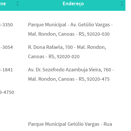
one
Endereço
one
Endereço
8-3350
Parque Municipal - Av. Getúlio Vargas -
Mal. Rondon, Canoas - RS, 92020-030
1-3054
R. Dona Rafaela, 700 - Mal. Rondon,
Canoas - RS, 92020-020
3-1841
Av. Dr. Sezefredo Azambuja Vieira, 760 -
Mal. Rondon, Canoas - RS, 92020-475
19-4750
Parque Municipal Getúlio Vargas - Rua