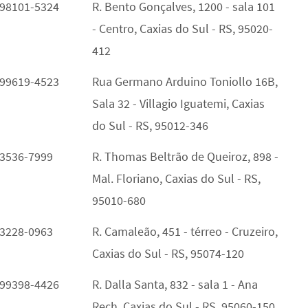
Telefone
Endereço
 98101-5324
R. Bento Gonçalves, 1200 - sala 101
- Centro, Caxias do Sul - RS, 95020-
412
 99619-4523
Rua Germano Arduino Toniollo 16B,
Sala 32 - Villagio Iguatemi, Caxias
do Sul - RS, 95012-346
 3536-7999
R. Thomas Beltrão de Queiroz, 898 -
Mal. Floriano, Caxias do Sul - RS,
95010-680
 3228-0963
R. Camaleão, 451 - térreo - Cruzeiro,
Caxias do Sul - RS, 95074-120
 99398-4426
R. Dalla Santa, 832 - sala 1 - Ana
Rech, Caxias do Sul - RS, 95060-150