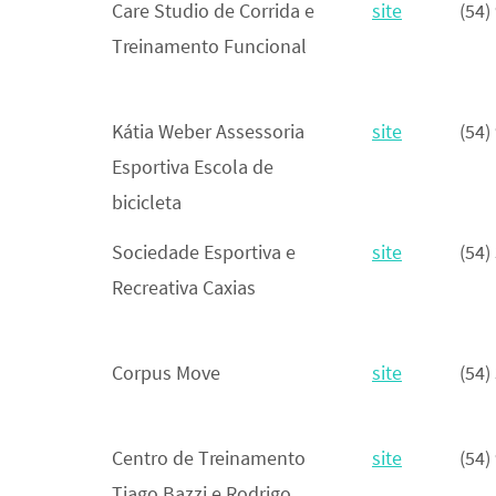
Nome
Site
Care Studio de Corrida e
site
(54)
Treinamento Funcional
Kátia Weber Assessoria
site
(54)
Esportiva Escola de
bicicleta
Sociedade Esportiva e
site
(54)
Recreativa Caxias
Corpus Move
site
(54)
Centro de Treinamento
site
(54)
Tiago Bazzi e Rodrigo