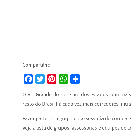
Compartilhe
Fa
T
Pi
W
S
ce
wi
nt
h
h
O Rio Grande do sul é um dos estados com mais 
b
tt
er
at
ar
resto do Brasil há cada vez mais corredores inicia
o
er
es
sA
e
o
t
p
Fazer parte de u grupo ou assessoria de corrida 
k
p
Veja a lista de grupos, assessorias e equipes de 