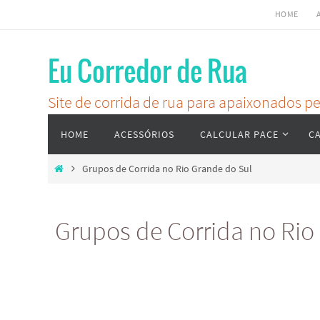
Skip
HOME
to
content
Eu Corredor de Rua
Site de corrida de rua para apaixonados 
Skip
HOME
ACESSÓRIOS
CALCULAR PACE
C
to
content
Home
Grupos de Corrida no Rio Grande do Sul
Grupos de Corrida no Rio