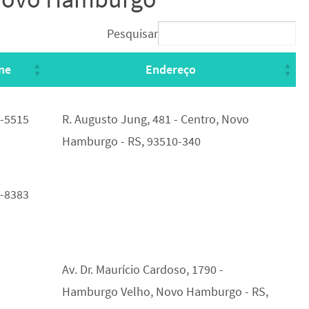
Pesquisar
ne
Endereço
ne
Endereço
6-5515
R. Augusto Jung, 481 - Centro, Novo
Hamburgo - RS, 93510-340
8-8383
Av. Dr. Maurício Cardoso, 1790 -
Hamburgo Velho, Novo Hamburgo - RS,