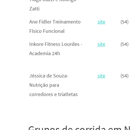
Zatti
Ane Fidler Treinamento
site
(54)
Físico Funcional
Inkore Fitness Lourdes -
site
(54)
Academia 24h
Jéssica de Souza-
site
(54)
Nutrição para
corredores e triatletas
Grupos de corrida em